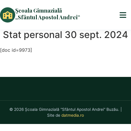
Școala Gimnazială
„Sfântul Apostol Andrei”
Stat personal 30 sept. 2024
[doc id=9973]
© 2026 Școala Gimnazială "Sfântul Apostol Andrei" Buzău. |
Site de
datmedia.ro