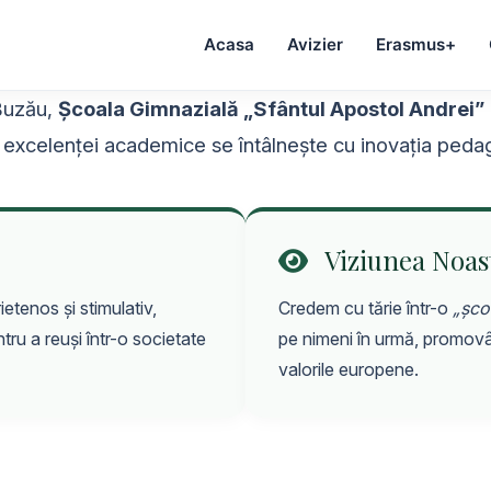
Acasa
Avizier
Erasmus+
 Buzău,
Școala Gimnazială „Sfântul Apostol Andrei”
ția excelenței academice se întâlnește cu inovația peda
Viziunea Noas
etenos și stimulativ,
Credem cu tărie într-o
„șco
tru a reuși într-o societate
pe nimeni în urmă, promovâ
valorile europene.