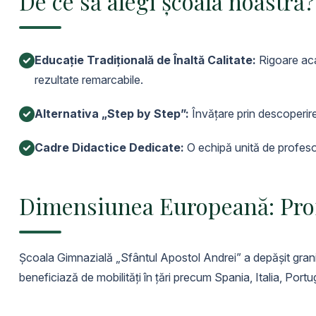
De ce să alegi școala noastră?
Educație Tradițională de Înaltă Calitate:
Rigoare aca
rezultate remarcabile.
Alternativa „Step by Step”:
Învățare prin descoperire 
Cadre Didactice Dedicate:
O echipă unită de profesori
Dimensiunea Europeană: Pro
Școala Gimnazială „Sfântul Apostol Andrei” a depășit graniț
beneficiază de mobilități în țări precum Spania, Italia, Portu