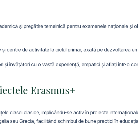
demică și pregătire temeinică pentru examenele naționale și oli
și centre de activitate la ciclul primar, axată pe dezvoltarea em
 și învățători cu o vastă experiență, empatici și aflați într-o c
iectele Erasmus+
ele clasei clasice, implicându-se activ în proiecte internaționa
galia sau Grecia, facilitând schimbul de bune practici în educația 