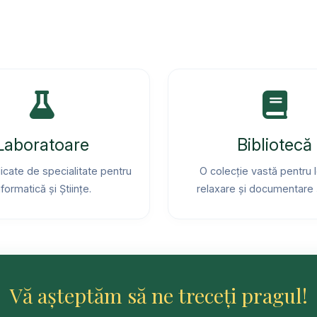
Laboratoare
Bibliotecă
icate de specialitate pentru
O colecție vastă pentru l
nformatică și Științe.
relaxare și documentare 
Vă așteptăm să ne treceți pragul!