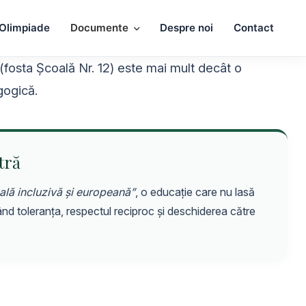
Olimpiade
Documente
Despre noi
Contact
(fosta Școală Nr. 12) este mai mult decât o
gogică.
tră
ală incluzivă și europeană”
, o educație care nu lasă
nd toleranța, respectul reciproc și deschiderea către