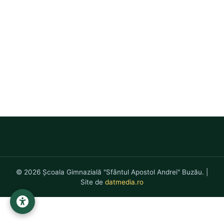
© 2026 Școala Gimnazială "Sfântul Apostol Andrei" Buzău. |
Site de
datmedia.ro