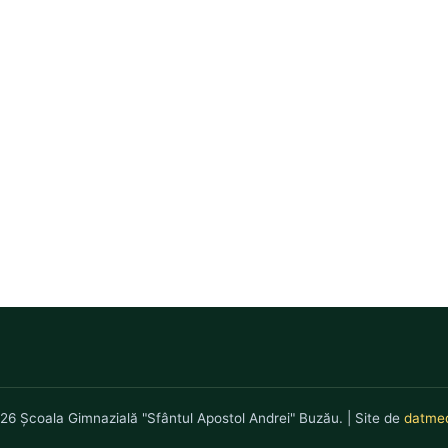
26 Școala Gimnazială "Sfântul Apostol Andrei" Buzău. | Site de
datmed