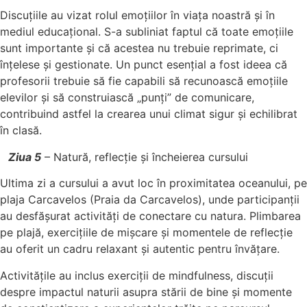
Discuțiile au vizat rolul emoțiilor în viața noastră și în
mediul educațional. S-a subliniat faptul că toate emoțiile
sunt importante și că acestea nu trebuie reprimate, ci
înțelese și gestionate. Un punct esențial a fost ideea că
profesorii trebuie să fie capabili să recunoască emoțiile
elevilor și să construiască „punți” de comunicare,
contribuind astfel la crearea unui climat sigur și echilibrat
în clasă.
Ziua 5
– Natură, reflecție și încheierea cursului
Ultima zi a cursului a avut loc în proximitatea oceanului, pe
plaja Carcavelos (Praia da Carcavelos), unde participanții
au desfășurat activități de conectare cu natura. Plimbarea
pe plajă, exercițiile de mișcare și momentele de reflecție
au oferit un cadru relaxant și autentic pentru învățare.
Activitățile au inclus exerciții de mindfulness, discuții
despre impactul naturii asupra stării de bine și momente