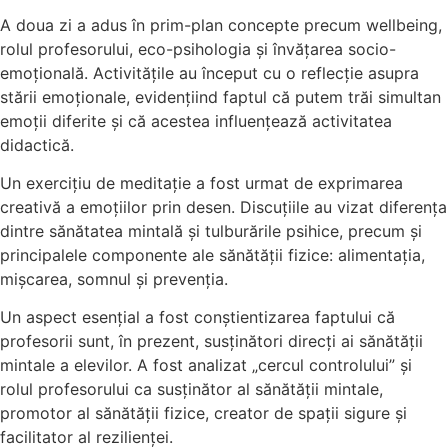
A doua zi a adus în prim-plan concepte precum wellbeing,
rolul profesorului, eco-psihologia și învățarea socio-
emoțională. Activitățile au început cu o reflecție asupra
stării emoționale, evidențiind faptul că putem trăi simultan
emoții diferite și că acestea influențează activitatea
didactică.
Un exercițiu de meditație a fost urmat de exprimarea
creativă a emoțiilor prin desen. Discuțiile au vizat diferența
dintre sănătatea mintală și tulburările psihice, precum și
principalele componente ale sănătății fizice: alimentația,
mișcarea, somnul și prevenția.
Un aspect esențial a fost conștientizarea faptului că
profesorii sunt, în prezent, susținători direcți ai sănătății
mintale a elevilor. A fost analizat „cercul controlului” și
rolul profesorului ca susținător al sănătății mintale,
promotor al sănătății fizice, creator de spații sigure și
facilitator al rezilienței.