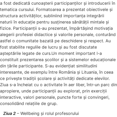
a fost dedicată cunoașterii participanților și introducerii în
tematica cursului. Formatoarea a prezentat obiectivele și
structura activităților, subliniind importanța integrării
naturii în educație pentru susținerea sănătății mintale și
fizice. Participanții s-au prezentat, împărtășind motivația
alegerii profesiei didactice și valorile personale, conturând
astfel o comunitate bazată pe deschidere și respect. Au
fost stabilite regulile de lucru și au fost discutate
așteptările legate de curs.Un moment important l-a
constituit prezentarea școlilor și a sistemelor educaționale
din țările participante. S-au evidențiat similitudini
interesante, de exemplu între România și Lituania, în ceea
ce privește tradiții școlare și activități dedicate elevilor.
Ziua s-a încheiat cu o activitate în aer liber, într-un parc din
apropiere, unde participanții au explorat, prin exerciții
interactive, valori personale, puncte forte și convingeri,
consolidând relațiile de grup.
Ziua 2
– Wellbeing și rolul profesorului