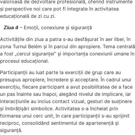
valoroasă de dezvoltare profesională, oferind instrumente
și perspective noi care pot fi integrate în activitatea
educațională de zi cu zi.
Ziua 4
– Emoții, conexiune și siguranță
Activitățile din ziua a patra s-au desfășurat în aer liber, în
zona Turnul Belém și în parcul din apropiere. Tema centrală
a fost „cercul siguranței” și importanța conexiunii umane în
procesul educațional.
Participanții au luat parte la exerciții de grup care au
presupus apropiere, încredere și acceptare. În cadrul unui
exercițiu, fiecare participant a avut posibilitatea de a face
un pas înainte sau înapoi, alegând nivelul de implicare, iar
interacțiunile au inclus contact vizual, gesturi de susținere
și îmbrățișări simbolice. Activitatea s-a încheiat prin
formarea unui cerc unit, în care participanții s-au sprijinit
reciproc, consolidând sentimentul de apartenență și
siguranță.