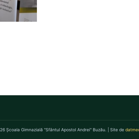
26 Școala Gimnazială "Sfântul Apostol Andrei" Buzău. | Site de
datmed