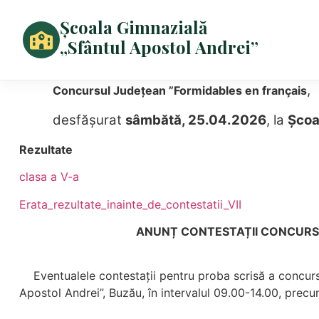
Școala Gimnazială
„Sfântul Apostol Andrei”
,
Concursul Județean ”Formidables en français
desfășurat
sâmbătă, 25.04.2026
, la
Școa
Rezultate
clasa a V-a
Erata_rezultate_inainte_de_contestatii_VII
ANUNȚ CONTESTAȚII CONCURS JUDEȚEAN ”
Eventualele contestații pentru proba scrisă a concurs
Apostol Andrei”, Buzău, în intervalul 09.00-14.00, precu