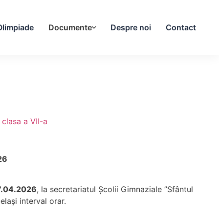
Olimpiade
Documente
Despre noi
Contact
clasa a VII-a
26
7.04.2026
, la secretariatul Școlii Gimnaziale ”Sfântul
lași interval orar.