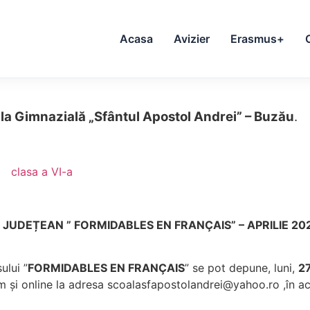
Acasa
Avizier
Erasmus+
la Gimnazială „Sfântul Apostol Andrei” – Buzău
.
clasa a VI-a
 FORMIDABLES EN FRANÇAIS” – APRILIE 20
ului ”
FORMIDABLES EN FRANÇAIS
” se pot depune, luni,
2
m și online la adresa scoalasfapostolandrei@yahoo.ro ,în ace