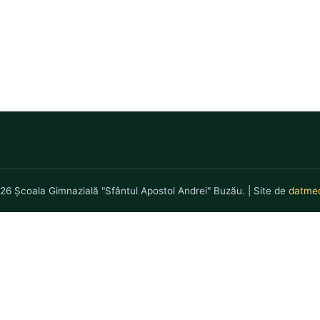
26 Școala Gimnazială "Sfântul Apostol Andrei" Buzău. | Site de
datmed