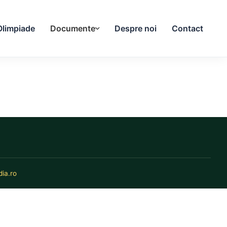
Olimpiade
Documente
Despre noi
Contact
ia.ro