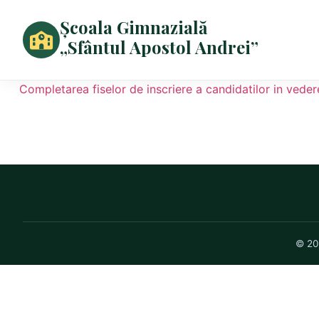
Școala Gimnazială
„Sfântul Apostol Andrei”
Completarea fiselor de inscriere a candidatilor in vede
© 20