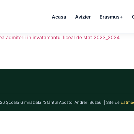
Acasa
Avizier
Erasmus+
rea admiterii in invatamantul liceal de stat 2023_2024
26 Școala Gimnazială "Sfântul Apostol Andrei" Buzău. | Site de
datmed