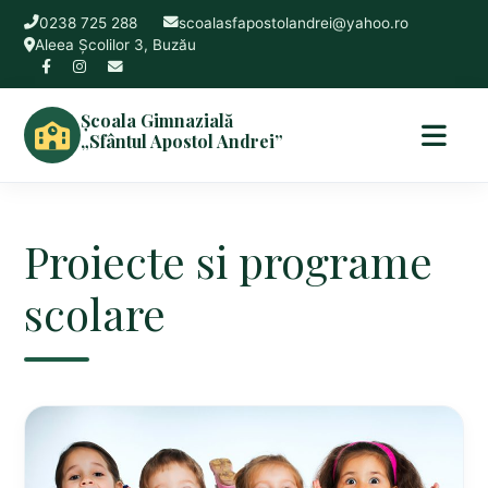
0238 725 288
scoalasfapostolandrei@yahoo.ro
Aleea Școlilor 3, Buzău
Școala Gimnazială
„Sfântul Apostol Andrei”
Proiecte si programe
scolare