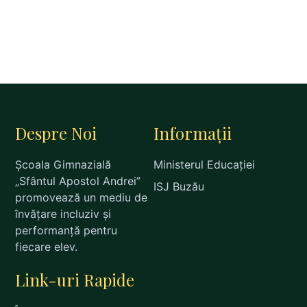
Despre Noi
Informații
Școala Gimnazială
Ministerul Educației
„Sfântul Apostol Andrei”
ISJ Buzău
promovează un mediu de
învățare incluziv și
performanță pentru
fiecare elev.
Link-uri Rapide