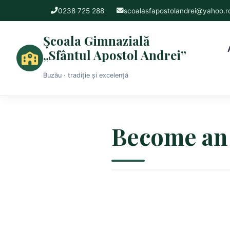
0238 725 288
scoalasfapostolandrei@yahoo.r
Școala Gimnazială
„Sfântul Apostol Andrei”
Buzău · tradiție și excelență
Become an 