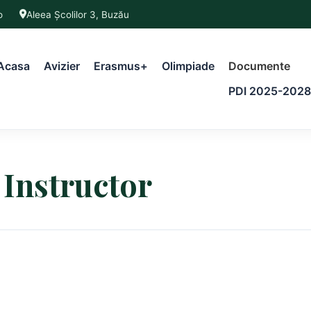
o
Aleea Școlilor 3, Buzău
Acasa
Avizier
Erasmus+
Olimpiade
Documente
PDI 2025-2028
Instructor