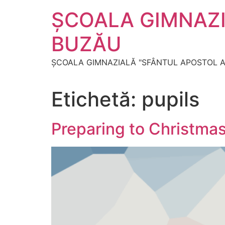
Sari
ŞCOALA GIMNAZI
la
conținut
BUZĂU
ŞCOALA GIMNAZIALĂ "SFÂNTUL APOSTOL A
Etichetă:
pupils
Preparing to Christma