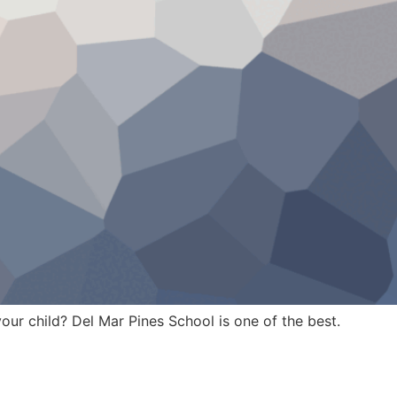
our child? Del Mar Pines School is one of the best.